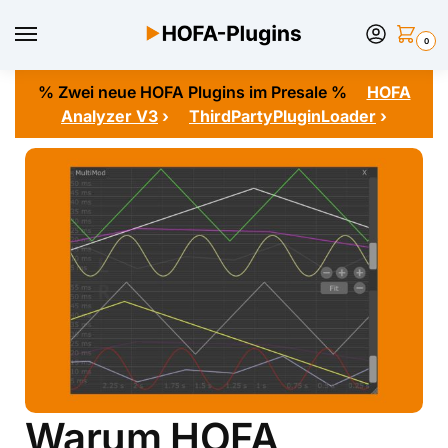
0
% Zwei neue HOFA Plugins im Presale %
HOFA
Analyzer V3
›
ThirdPartyPluginLoader
›
Warum HOFA