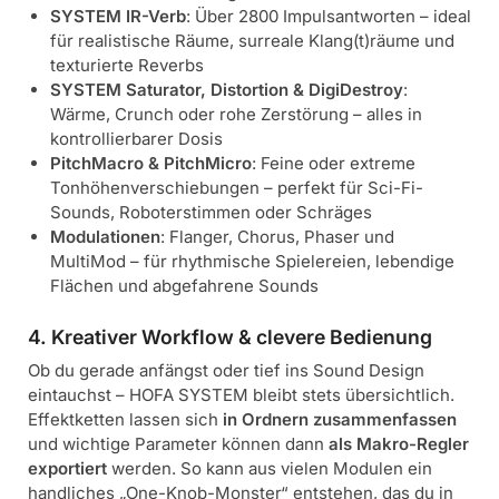
SYSTEM IR-Verb
: Über 2800 Impulsantworten – ideal
für realistische Räume, surreale Klang(t)räume und
texturierte Reverbs
SYSTEM Saturator, Distortion & DigiDestroy
:
Wärme, Crunch oder rohe Zerstörung – alles in
kontrollierbarer Dosis
PitchMacro & PitchMicro
: Feine oder extreme
Tonhöhenverschiebungen – perfekt für Sci-Fi-
Sounds, Roboterstimmen oder Schräges
Modulationen
: Flanger, Chorus, Phaser und
MultiMod – für rhythmische Spielereien, lebendige
Flächen und abgefahrene Sounds
4. Kreativer Workflow & clevere Bedienung
Ob du gerade anfängst oder tief ins Sound Design
eintauchst – HOFA SYSTEM bleibt stets übersichtlich.
Effektketten lassen sich
in Ordnern zusammenfassen
und wichtige Parameter können dann
als Makro-Regler
exportiert
werden. So kann aus vielen Modulen ein
handliches „One-Knob-Monster“ entstehen, das du in