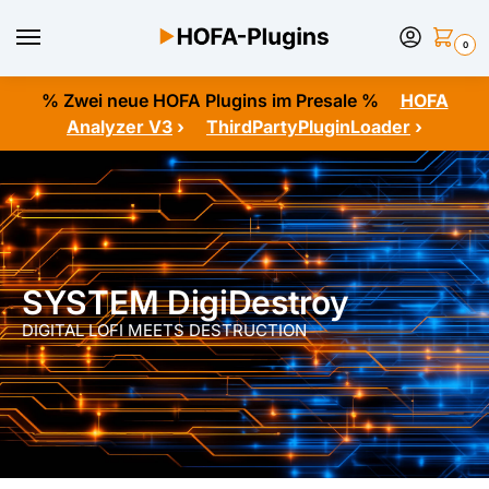
0
% Zwei neue HOFA Plugins im Presale %
HOFA
Analyzer V3
›
ThirdPartyPluginLoader
›
SYSTEM DigiDestroy
DIGITAL LOFI MEETS DESTRUCTION