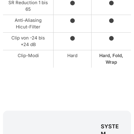
SR Reduction 1 bis
⬤
⬤
65
Anti-Aliasing
⬤
⬤
Hicut-Filter
Clip von -24 bis
⬤
⬤
+24 dB
Clip-Modi
Hard
Hard, Fold,
Wrap
SYSTE
M