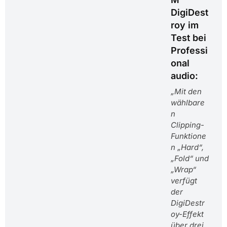
DigiDest
roy im
Test bei
Professi
onal
audio:
„Mit den
wählbare
n
Clipping-
Funktione
n „Hard“,
„Fold“ und
„Wrap“
verfügt
der
DigiDestr
oy-Effekt
über drei