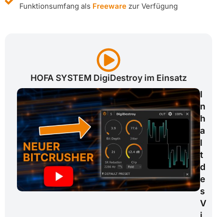
Funktionsumfang als
Freeware
zur Verfügung
HOFA SYSTEM DigiDestroy im Einsatz
I
n
h
a
l
t
d
e
s
V
i