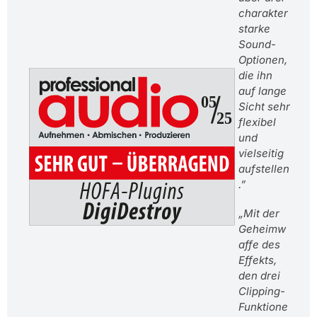
charakter
starke
Sound-
Optionen,
die ihn
auf lange
Sicht sehr
flexibel
und
vielseitig
aufstellen
.”
„Mit der
Geheimw
affe des
Effekts,
den drei
Clipping-
Funktione