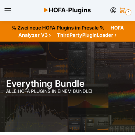
0
% Zwei neue HOFA Plugins im Presale %
HOFA
Analyzer V3
›
ThirdPartyPluginLoader
›
Everything Bundle
ALLE HOFA PLUGINS IN EINEM BUNDLE!