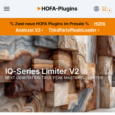
0
% Zwei neue HOFA Plugins im Presale %
HOFA
Analyzer V3
›
ThirdPartyPluginLoader
›
IQ-Series Limiter V2
NEXT GENERATION TRUE PEAK MASTERING LIMITER