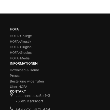
HOFA
HOFA-College
HOFA-Akustik
HOFA-Plugins
HOFA-Studios
HOFA-Media
INFORMATIONEN
Download & Demo
Presse
Bestellung widerrufen
Über HOFA
KONTAKT
Lusshardtstraße 1-3
76689 Karlsdorf
+49 7251 3472-444