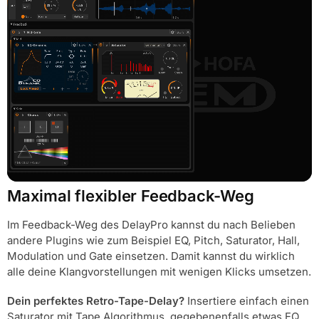
Maximal flexibler Feedback-Weg
Im Feedback-Weg des DelayPro kannst du nach Belieben
andere Plugins wie zum Beispiel EQ, Pitch, Saturator, Hall,
Modulation und Gate einsetzen. Damit kannst du wirklich
alle deine Klangvorstellungen mit wenigen Klicks umsetzen.
Dein perfektes Retro-Tape-Delay?
Insertiere einfach einen
Saturator mit Tape Algorithmus, gegebenenfalls etwas EQ