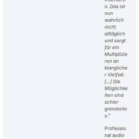
n. Das ist
nun
wahrlich
nicht
alltäglich
und sorgt
für ein
Multiplizie
ren an
klangliche
r Vielfalt.
[…] Die
Möglichke
iten sind
schier
grenzenlo
s.”
Professio
nal audio