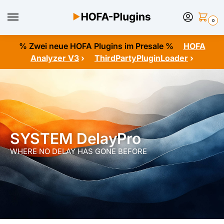
0
% Zwei neue HOFA Plugins im Presale %
HOFA
Analyzer V3
›
ThirdPartyPluginLoader
›
SYSTEM DelayPro
WHERE NO DELAY HAS GONE BEFORE