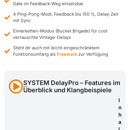
Gate im Feedback-Weg einsetzbar
4 Ping-Pong-Modi, Feedback bis 150 %, Delay-Zeit
mit Sync
Eimerketten-Modus (Bucket Brigade) für cool
verrauschte Vintage-Delays
Steht dir auch mit leicht eingeschränktem
Funktionsumfang als
Freeware
zur Verfügung
SYSTEM DelayPro – Features im
Überblick und Klangbeispiele
I
n
h
a
l