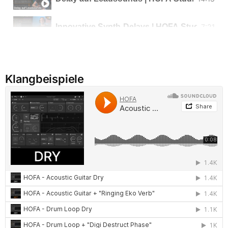
Innovative Synth-Delays | HOFA Studio-Works
7:21
Klangbeispiele