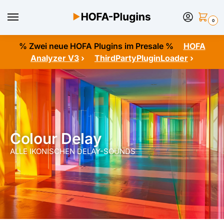
0
% Zwei neue HOFA Plugins im Presale %
HOFA
Analyzer V3
›
ThirdPartyPluginLoader
›
Colour Delay
ALLE IKONISCHEN DELAY-SOUNDS