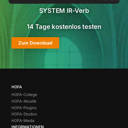
SYSTEM IR-Verb
14 Tage kostenlos testen
Zum Download
HOFA
HOFA-College
HOFA-Akustik
HOFA-Plugins
HOFA-Studios
HOFA-Media
INFORMATIONEN