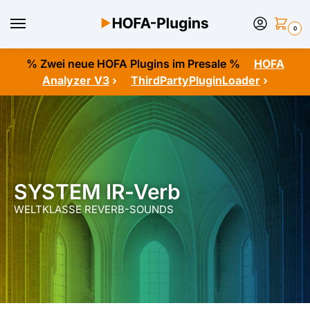
0
% Zwei neue HOFA Plugins im Presale %
HOFA
Analyzer V3
›
ThirdPartyPluginLoader
›
SYSTEM IR-Verb
WELTKLASSE REVERB-SOUNDS