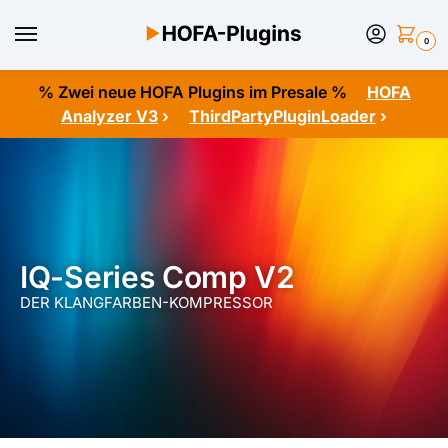
0
% Zwei neue HOFA Plugins im Presale %
HOFA
Analyzer V3
›
ThirdPartyPluginLoader
›
IQ-Series Comp V2
DER KLANGFARBEN-KOMPRESSOR