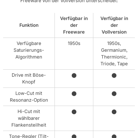
Freeware von der Vollversion unterscheidet:
Verfügbar in
Verfügbar in
Funktion
der
der
Freeware
Vollversion
Verfügbare
1950s
1950s,
Saturierungs-
Germanium,
Algorithmen
Thermionic,
Triode, Tape
Drive mit Böse-
⬤
⬤
Knopf
Low-Cut mit
⬤
⬤
Resonanz-Option
Hi-Cut mit
⬤
⬤
wählbarer
Flankensteilheit
Tone-Regler (Tilt-
⬤
⬤