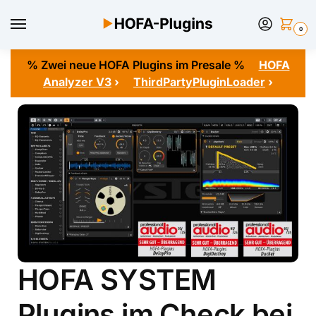
0
% Zwei neue HOFA Plugins im Presale %
HOFA
Analyzer V3
›
ThirdPartyPluginLoader
›
HOFA SYSTEM
Plugins im Check bei