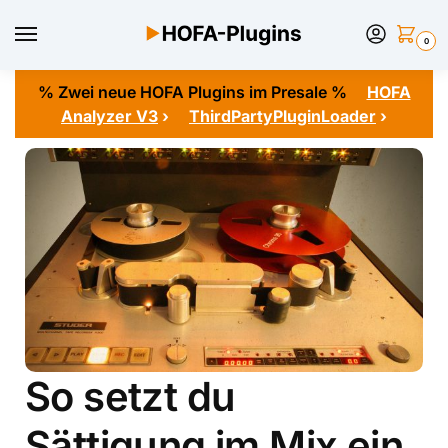
0
% Zwei neue HOFA Plugins im Presale %
HOFA
Analyzer V3
›
ThirdPartyPluginLoader
›
So setzt du
Sättigung im Mix ein