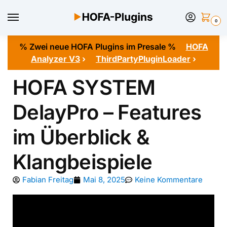
0
% Zwei neue HOFA Plugins im Presale %
HOFA
Analyzer V3
›
ThirdPartyPluginLoader
›
HOFA SYSTEM
DelayPro – Features
im Überblick &
Klangbeispiele
Fabian Freitag
Mai 8, 2025
Keine Kommentare