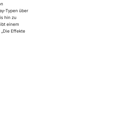
on
ay-Typen über
is hin zu
ibt einem
 „Die Effekte