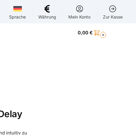
Sprache
Währung
Mein Konto
Zur Kasse
0,00
€
0
Delay
d intuitiv zu