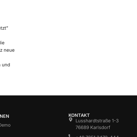
tzt”
die
nz neue
n und
KONTAKT
ONEN
Lusshardtstraße 1-3
 Demo
76689 Karlsdorf